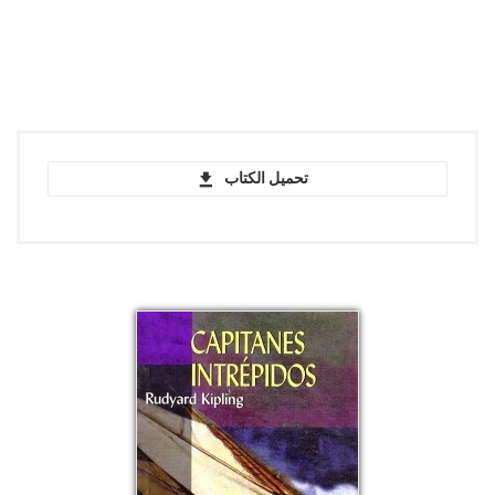
تحميل الكتاب
Los constructores del puente - Rudyard
Kipling - PDF
pdf | 723.86 KB | 1051 hits
Los constructores del puente - Rudyard
Kipling - EPUB
epub | 188.36 KB | 866 hits
Los constructores del puente - Rudyard
Kipling - MOBI
mobi | 334.88 KB | 793 hits
Los constructores del puente - Rudyard