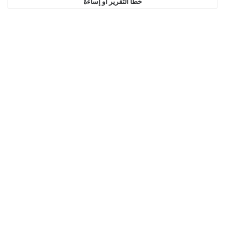
خطأ التقرير أو إساءة