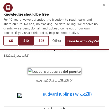
×
التسجيل
تسجيل الدخول
العربية
Knowledge should be free
For 10 years we've defended the freedom to read, learn, and
share culture. No ads, no tracking, no data selling. We receive no
grants — servers, domain and upkeep come out of our own
pocket. If you share this belief, help us keep it alive.
أنت هنا:
اللغات
الأسبانية
Literatura
Literatura inglesa
$5
$10
$25
Donate with PayPal
Los constructores del puente
ESPAÑOL
1322
كتاب معرف:
غلاف الكتاب قد لا تكون دقيقة (+)
وليس من الممكن دائما العثور على غلاف الكتاب للكتاب الذي نشرت طبعة. يرجى
Rudyard Kipling
(47
الكتب)
النظر في هذا فقط كصورة مرجعية، وليس دائما بالضبط غلاف الكتاب المستخدمة في
الطبعة التي نشرت الكتاب.