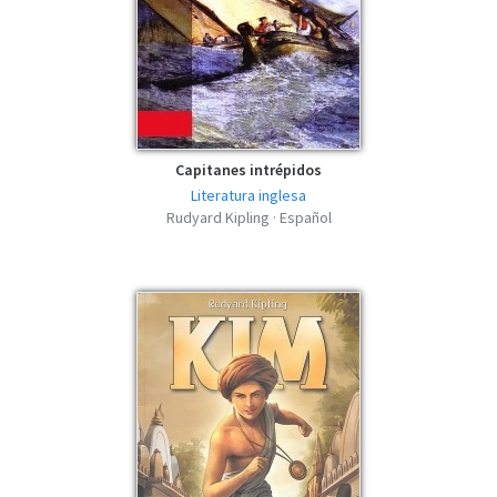
Kipling - FB2
fb2 | 472.68 KB | 722 hits
Los constructores del puente - Rudyard
Kipling - AZW3
azw3 | 383.98 KB | 434 hits
Capitanes intrépidos
Literatura inglesa
Rudyard Kipling · Español