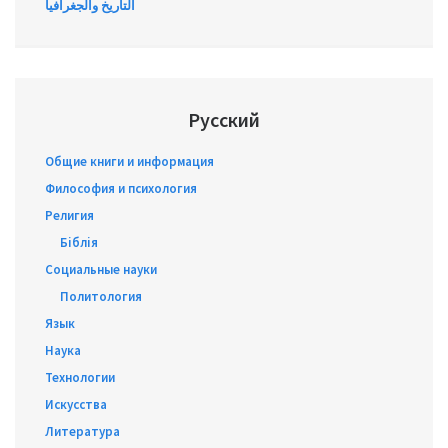
التاريخ والجغرافيا
Русский
Общие книги и информация
Философия и психология
Религия
Біблія
Социальные науки
Политология
Язык
Наука
Технологии
Искусства
Литература