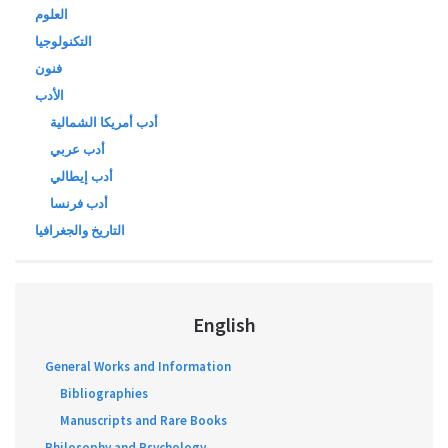
العلوم
التكنولوجيا
فنون
الأدب
أدب أمريكا الشمالية
أدب عربي
أدب إيطالي
أدب فرنسا
التاريخ والجغرافيا
English
General Works and Information
Bibliographies
Manuscripts and Rare Books
Philosophy and Psychology