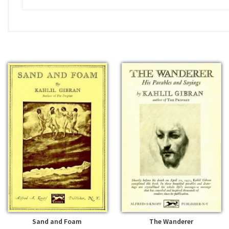
The Forerunner - Kahlil Gibran
pdf | 202.52 KB | 2002 hits
The Forerunner - Kahlil Gibra
epub | 18.91 KB | 824 hits
The Forerunner - Kahlil Gibran
mobi | 34.53 KB | 618 hits
The Forerunner - Kahlil Gibran
fb2 | 40.99 KB | 525 hits
The Forerunner - Kahlil Gibra
azw3 | 40.33 KB | 543 hits
Sand and Foam
The Wanderer