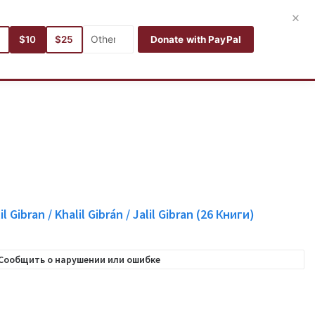
Войти
Зарегистрироваться
Русский
×
5
$10
$25
Donate with PayPal
Aвторы
Категории
языки
Поиск
Мои книги
il Gibran / Khalil Gibrán / Jalil Gibran
(26
Книги)
Сообщить о нарушении или ошибке