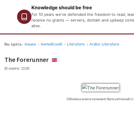
Knowledge should be free
For 10 years we've defended the freedom to read, learn
receive no grants — servers, domain and upkeep come o
alive.
Вы здесь:
языки
Английский
Literature
Arabic Literature
The Forerunner
ENGLISH
ID книги:
2100
Обложка книги не может быть неточной (+
Это не всегда можно найти обложку книги для книги, чье издание публикуется
в качестве опорного изображения, не всегда точно обложка книги, используе