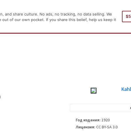
, and share culture. No ads, no tracking, no data selling. We
$
Заглавная страница
ut of our own pocket. If you share this belief, help us keep it
Kahl
)
. Пожалуйста, учитывайте это только
мой в опубликованном издании книги.
Год издания:
1920
Лицензия:
CC BY-SA 3.0