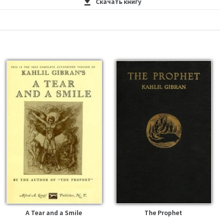
Скачать книгу
 - PDF
n - EPUB
 - MOBI
 - FB2
n - AZW3
A Tear and a Smile
The Prophet