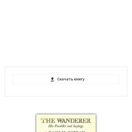
Скачать книгу
A Tear and a Smile - Kahlil Gibran - PDF
pdf | 230.05 KB | 4150 hits
A Tear and a Smile - Kahlil Gibran - EPUB
epub | 34.46 KB | 1127 hits