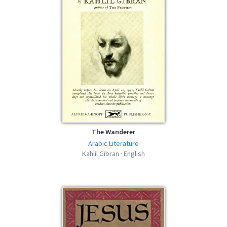
A Tear and a Smile - Kahlil Gibran - MOBI
mobi | 58.66 KB | 593 hits
A Tear and a Smile - Kahlil Gibran - FB2
fb2 | 79.56 KB | 593 hits
A Tear and a Smile - Kahlil Gibran - AZW3
azw3 | 66.09 KB | 624 hits
The Wanderer
Arabic Literature
Kahlil Gibran · English