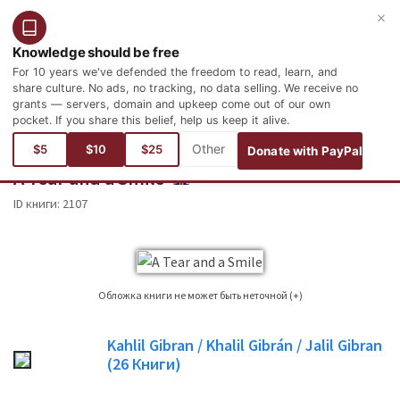
×
Войти
Зарегистрироваться
Русский
Knowledge should be free
For 10 years we've defended the freedom to read, learn, and
share culture. No ads, no tracking, no data selling. We receive no
grants — servers, domain and upkeep come out of our own
pocket. If you share this belief, help us keep it alive.
Вы здесь:
языки
Английский
Literature
Arabic Literature
$5
$10
$25
Donate with PayPal
A Tear and a Smile
ENGLISH
ID книги:
2107
Обложка книги не может быть неточной (+)
Это не всегда можно найти обложку книги для книги, чье издание
Kahlil Gibran / Khalil Gibrán / Jalil Gibran
публикуется. Пожалуйста, учитывайте это только в качестве опорного
(26
Книги)
изображения, не всегда точно обложка книги, используемой в
опубликованном издании книги.