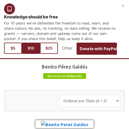
×
Entrar
Registro
Español
Knowledge should be free
For 10 years we've defended the freedom to read, learn, and
share culture. No ads, no tracking, no data selling. We receive no
grants — servers, domain and upkeep come out of our own
pocket. If you share this belief, help us keep it alive.
$5
$10
$25
Donate with PayPal
Benito Pérez Galdós
Ver autor en Wikipedia