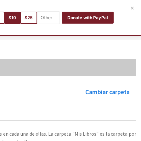
Entrar
Registro
Español
×
5
$10
$25
Donate with PayPal
Autores
Categorías
Idiomas
Buscar
Mis libros
Cambiar carpeta
s en cada una de ellas. La carpeta "Mis Libros" es la carpeta por