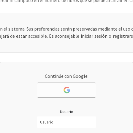
rear ni tampoco en el número de libros que se puede archivar en ca
 en el sistema. Sus preferencias serán preservadas mediante el uso d
jará de estar accesible. Es aconsejable iniciar sesión o registrar
Continúe con Google:
Usuario