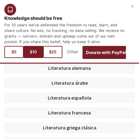
×
Entrar
Registro
Español
Knowledge should be free
For 10 years we've defended the freedom to read, learn, and
share culture. No ads, no tracking, no data selling. We receive no
grants — servers, domain and upkeep come out of our own
pocket. If you share this belief, help us keep it alive.
Está aquí:
Libros
$5
$10
$25
Donate with PayPal
Literatura alemana
Literatura árabe
Literatura española
Literatura francesa
Literatura griega clásica