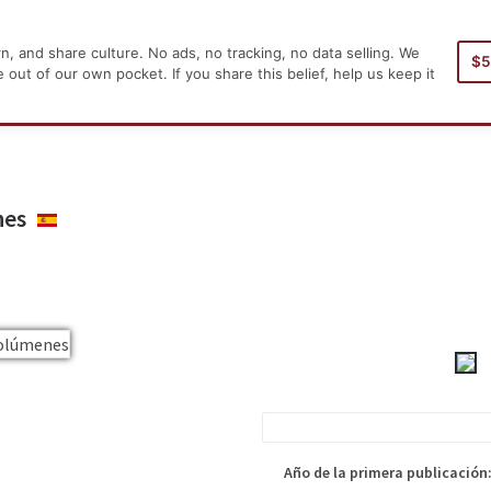
, and share culture. No ads, no tracking, no data selling. We
$
Inicio
ut of our own pocket. If you share this belief, help us keep it
nes
ESPAÑOL
tá publicada. Por favor, considere esta
da exacta utilizada en la edición del
Año de la primera publicación