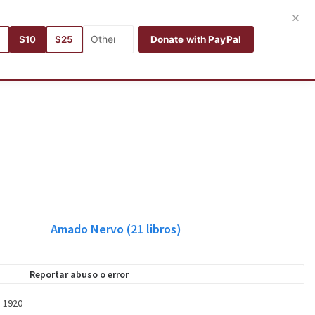
Entrar
Registro
Español
×
5
$10
$25
Donate with PayPal
Autores
Categorías
Idiomas
Buscar
Mis libros
Amado Nervo
(21
libros)
Reportar abuso o error
:
1920