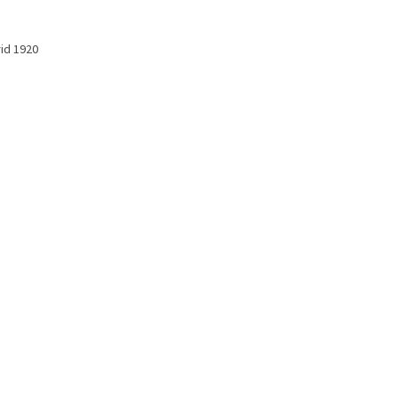
id 1920
8