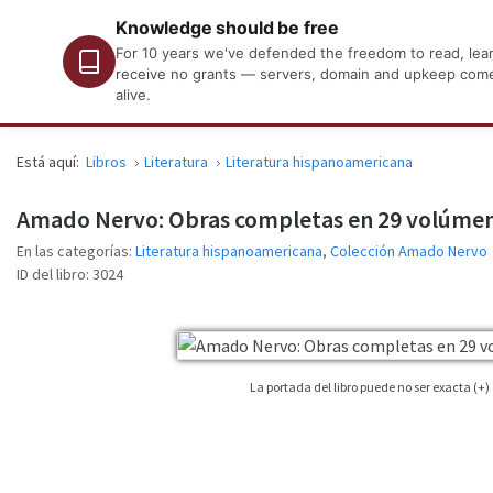
Knowledge should be free
For 10 years we've defended the freedom to read, learn
receive no grants — servers, domain and upkeep come o
alive.
Está aquí:
Libros
Literatura
Literatura hispanoamericana
Amado Nervo: Obras completas en 29 volúme
En las categorías:
Literatura hispanoamericana
,
Colección Amado Nervo
ID del libro:
3024
La portada del libro puede no ser exacta (+)
No siempre es posible encontrar la portada correspondiente al libro cuya edición es
imagen tan sólo como una imagen de referencia, no necesariamente será la porta
libro publicada.