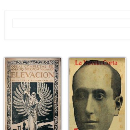
Obras completas de Amado Nerv
pdf | 4.85 MB | 2066 descargas
Obras completas de Amado Nerv
pdf | 7.41 MB | 1948 descargas
Obras completas de Amado Nerv
pdf | 9.31 MB | 2155 descargas
Obras completas de Amado Ner
pdf | 9.89 MB | 1587 descargas
Obras completas de Amado Ner