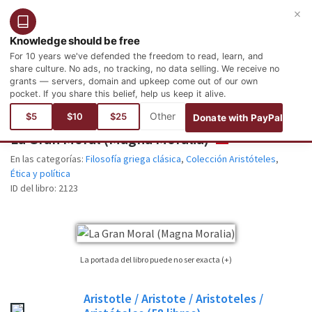
×
Entrar
Registro
Español
Knowledge should be free
For 10 years we've defended the freedom to read, learn, and
share culture. No ads, no tracking, no data selling. We receive no
grants — servers, domain and upkeep come out of our own
pocket. If you share this belief, help us keep it alive.
Está aquí:
Libros
Filosofía y Psicología
Filosofía griega clásica
$5
$10
$25
Donate with PayPal
La Gran Moral (Magna Moralia)
ESPAÑOL
En las categorías:
Filosofía griega clásica
,
Colección Aristóteles
,
Ética y política
ID del libro:
2123
La portada del libro puede no ser exacta (+)
No siempre es posible encontrar la portada correspondiente al libro cuya
Aristotle / Aristote / Aristoteles /
edición está publicada. Por favor, considere esta imagen tan sólo como una