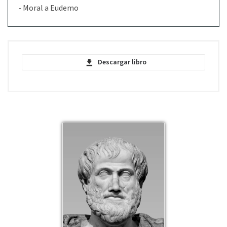
- Moral a Eudemo
Descargar libro
Moral ( Magna Moralia) - Aristóteles - PDF
pdf | 781.49 KB | 6248 descargas
Moral ( Magna Moralia) - Aristóteles -
EPUB
epub | 237.81 KB | 1764 descargas
Moral ( Magna Moralia) - Aristóteles -
MOBI
mobi | 282.17 KB | 1301 descargas
Moral ( Magna Moralia) - Aristóteles - FB2
fb2 | 508.18 KB | 926 descargas