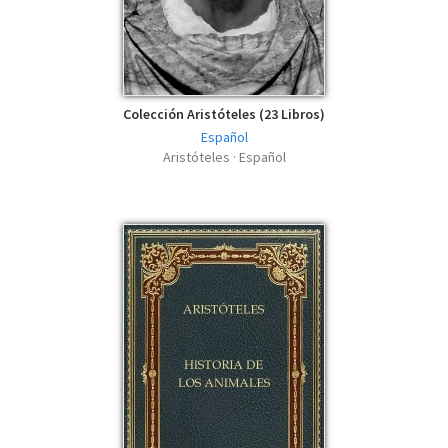
Moral ( Magna Moralia) - Aristóteles -
AZW3
azw3 | 332.8 KB | 1062 descargas
Colección Aristóteles (23 Libros)
Español
Aristóteles · Español