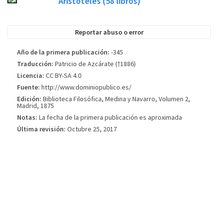
Aristóteles
(58
libros)
imagen de referencia, no necesariamente será la portada exacta utilizada en
la edición del libro publicada.
Reportar abuso o error
Año de la primera publicación:
-345
Traducción:
Patricio de Azcárate (†1886)
Licencia:
CC BY-SA 4.0
Fuente:
http://www.dominiopublico.es/
Edición:
Biblioteca Filosófica, Medina y Navarro, Volumen 2,
Madrid, 1875
Notas:
La fecha de la primera publicación es aproximada
Última revisión:
Octubre 25, 2017