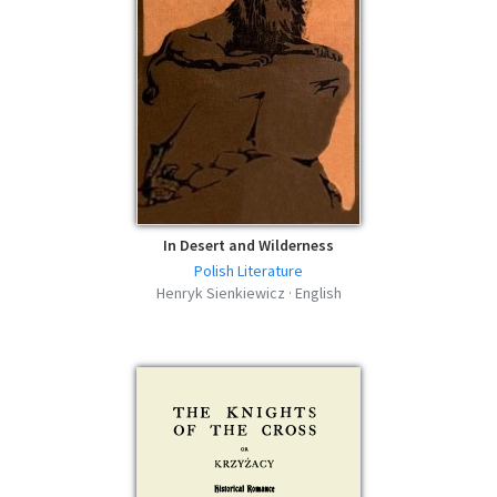
The Deluge - Volume I - Henryk
Sienkiewicz - AZW3
azw3 | 980.3 KB | 642 descargas
The Deluge - Volume II - Henryk
Sienkiewicz - AZW3
azw3 | 978.63 KB | 583 descargas
In Desert and Wilderness
Polish Literature
Henryk Sienkiewicz · English