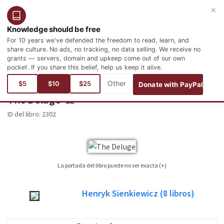
×
Entrar
Registro
Español
Knowledge should be free
For 10 years we've defended the freedom to read, learn, and
share culture. No ads, no tracking, no data selling. We receive no
grants — servers, domain and upkeep come out of our own
pocket. If you share this belief, help us keep it alive.
Está aquí:
Idiomas
Inglés
Literature
Polish Literature
$5
$10
$25
Donate with PayPal
The Deluge
ENGLISH
ID del libro:
2302
La portada del libro puede no ser exacta (+)
No siempre es posible encontrar la portada correspondiente al libro cuya
Henryk Sienkiewicz
(8
libros)
edición está publicada. Por favor, considere esta imagen tan sólo como una
imagen de referencia, no necesariamente será la portada exacta utilizada en
la edición del libro publicada.