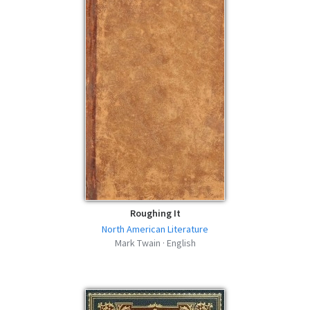
EPUB
epub | 1.79 MB | 834 descargas
The Mysterious Stranger - Mark Twain -
MOBI
mobi | 1.04 MB | 904 descargas
The Mysterious Stranger - Mark Twain -
FB2
fb2 | 1.43 MB | 752 descargas
The Mysterious Stranger - Mark Twain -
AZW3
azw3 | 1.07 MB | 425 descargas
Roughing It
North American Literature
Mark Twain · English