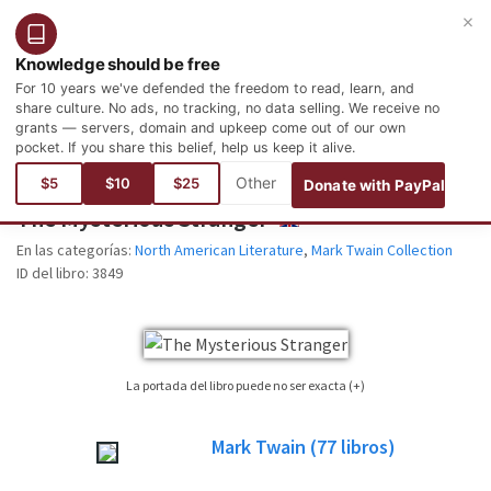
×
Entrar
Registro
Español
Knowledge should be free
For 10 years we've defended the freedom to read, learn, and
share culture. No ads, no tracking, no data selling. We receive no
grants — servers, domain and upkeep come out of our own
pocket. If you share this belief, help us keep it alive.
Está aquí:
Idiomas
Inglés
Literature
North American Literature
$5
$10
$25
Donate with PayPal
The Mysterious Stranger
ENGLISH
En las categorías:
North American Literature
,
Mark Twain Collection
ID del libro:
3849
La portada del libro puede no ser exacta (+)
No siempre es posible encontrar la portada correspondiente al libro cuya
Mark Twain
(77
libros)
edición está publicada. Por favor, considere esta imagen tan sólo como una
imagen de referencia, no necesariamente será la portada exacta utilizada en