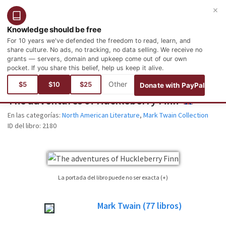
×
Entrar
Registro
Español
Knowledge should be free
For 10 years we've defended the freedom to read, learn, and
share culture. No ads, no tracking, no data selling. We receive no
grants — servers, domain and upkeep come out of our own
pocket. If you share this belief, help us keep it alive.
Está aquí:
Idiomas
Inglés
Literature
North American Literature
$5
$10
$25
Donate with PayPal
The adventures of Huckleberry Finn
ENGLISH
En las categorías:
North American Literature
,
Mark Twain Collection
ID del libro:
2180
La portada del libro puede no ser exacta (+)
No siempre es posible encontrar la portada correspondiente al libro cuya
Mark Twain
(77
libros)
edición está publicada. Por favor, considere esta imagen tan sólo como una
imagen de referencia, no necesariamente será la portada exacta utilizada en