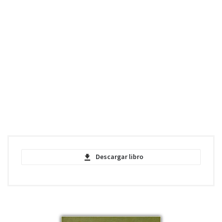
Descargar libro
Adventures of Huckleberry Finn - Mark
Twain - PDF
pdf | 14.02 MB | 1568 descargas
Adventures of Huckleberry Finn - Mark