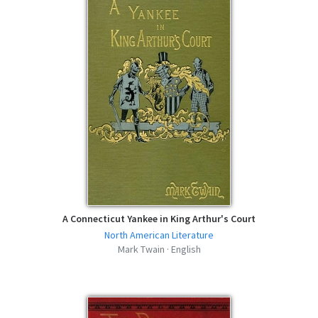
Twain - EPUB
epub | 12.75 MB | 874 descargas
Adventures of Huckleberry Finn - Mark
Twain - MOBI
mobi | 12.91 MB | 475 descargas
Adventures of Huckleberry Finn - Mark
Twain - FB2
fb2 | 17.57 MB | 772 descargas
Adventures of Huckleberry Finn - Mark
Twain - AZW3
azw3 | 12.94 MB | 550 descargas
A Connecticut Yankee in King Arthur's Court
North American Literature
Mark Twain · English