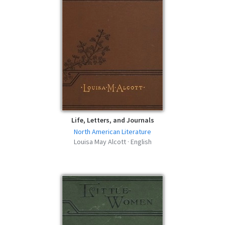
mobi | 550.21 KB | 358 descargas
Silver Pitchers - Louisa May Alcott - FB2
fb2 | 775.76 KB | 385 descargas
Silver Pitchers - Louisa May Alcott - AZW3
azw3 | 565.04 KB | 358 descargas
Life, Letters, and Journals
North American Literature
Louisa May Alcott · English