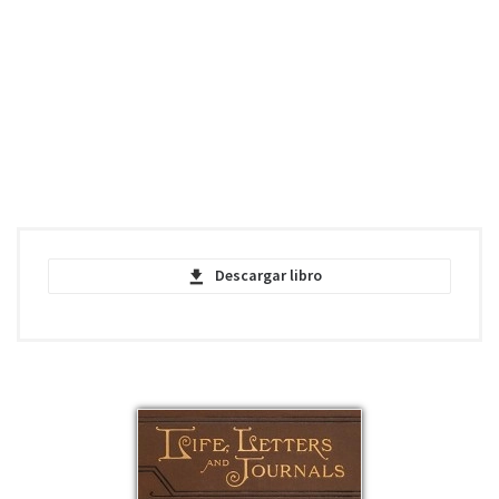
Descargar libro
Silver Pitchers - Louisa May Alcott - PDF
pdf | 1.26 MB | 538 descargas
Silver Pitchers - Louisa May Alcott - EPUB
epub | 425.81 KB | 427 descargas
Silver Pitchers - Louisa May Alcott - MOBI