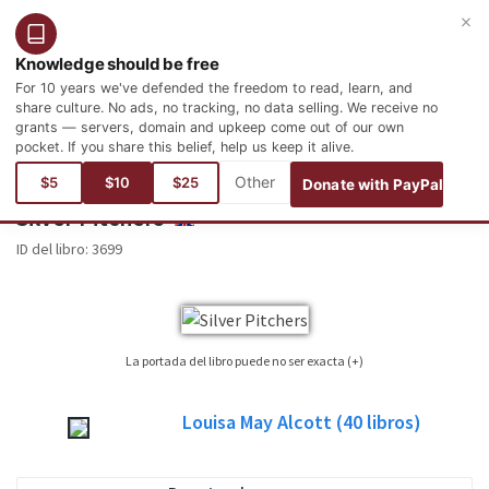
×
Entrar
Registro
Español
Knowledge should be free
For 10 years we've defended the freedom to read, learn, and
share culture. No ads, no tracking, no data selling. We receive no
grants — servers, domain and upkeep come out of our own
pocket. If you share this belief, help us keep it alive.
Está aquí:
Idiomas
Inglés
Literature
North American Literature
$5
$10
$25
Donate with PayPal
Silver Pitchers
ENGLISH
ID del libro:
3699
La portada del libro puede no ser exacta (+)
No siempre es posible encontrar la portada correspondiente al libro cuya
Louisa May Alcott
(40
libros)
edición está publicada. Por favor, considere esta imagen tan sólo como una
imagen de referencia, no necesariamente será la portada exacta utilizada en
la edición del libro publicada.