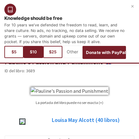
×
Entrar
Registro
Español
Knowledge should be free
For 10 years we've defended the freedom to read, learn, and
share culture. No ads, no tracking, no data selling. We receive no
grants — servers, domain and upkeep come out of our own
pocket. If you share this belief, help us keep it alive.
Está aquí:
Idiomas
Inglés
Literature
North American Literature
$5
$10
$25
Donate with PayPal
Pauline's Passion and Punishment
ENGLISH
ID del libro:
3689
La portada del libro puede no ser exacta (+)
No siempre es posible encontrar la portada correspondiente al libro cuya
Louisa May Alcott
(40
libros)
edición está publicada. Por favor, considere esta imagen tan sólo como una
imagen de referencia, no necesariamente será la portada exacta utilizada en
la edición del libro publicada.