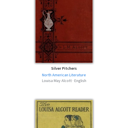
Louisa May Alcott - MOBI
mobi | 69.43 KB | 344 descargas
Pauline's Passion and Punishment -
Louisa May Alcott - FB2
fb2 | 94.9 KB | 357 descargas
Pauline's Passion and Punishment -
Louisa May Alcott - AZW3
azw3 | 73.7 KB | 622 descargas
Silver Pitchers
North American Literature
Louisa May Alcott · English