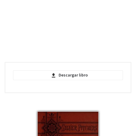
Descargar libro
Pauline's Passion and Punishment -
Louisa May Alcott - PDF
pdf | 270.19 KB | 538 descargas
Pauline's Passion and Punishment -
Louisa May Alcott - EPUB
epub | 42.29 KB | 421 descargas
Pauline's Passion and Punishment -