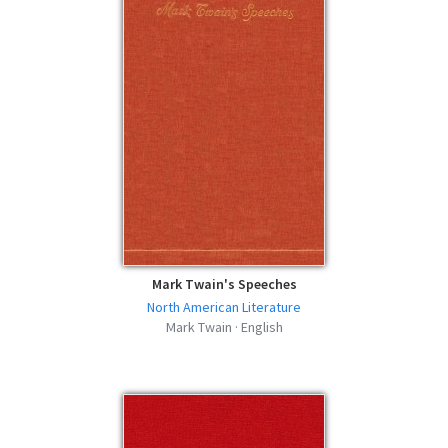
epub | 529.15 KB | 452 descargas
Moments with Mark Twain selected by
Albert Bigelow Paine - MOBI
mobi | 614.18 KB | 388 descargas
Moments with Mark Twain selected by
Albert Bigelow Paine - FB2
fb2 | 837.61 KB | 829 descargas
Moments with Mark Twain selected by
Albert Bigelow Paine - AZW3
azw3 | 666.74 KB | 385 descargas
Mark Twain's Speeches
North American Literature
Mark Twain · English