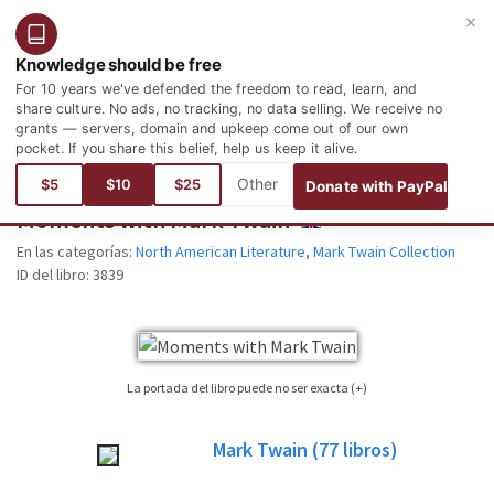
×
Entrar
Registro
Español
Knowledge should be free
For 10 years we've defended the freedom to read, learn, and
share culture. No ads, no tracking, no data selling. We receive no
grants — servers, domain and upkeep come out of our own
pocket. If you share this belief, help us keep it alive.
Está aquí:
Idiomas
Inglés
Literature
North American Literature
$5
$10
$25
Donate with PayPal
Moments with Mark Twain
ENGLISH
En las categorías:
North American Literature
,
Mark Twain Collection
ID del libro:
3839
La portada del libro puede no ser exacta (+)
No siempre es posible encontrar la portada correspondiente al libro cuya
Mark Twain
(77
libros)
edición está publicada. Por favor, considere esta imagen tan sólo como una
imagen de referencia, no necesariamente será la portada exacta utilizada en