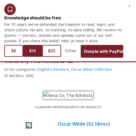
×
Entrar
Registro
Español
Knowledge should be free
For 10 years we've defended the freedom to read, learn, and
share culture. No ads, no tracking, no data selling. We receive no
grants — servers, domain and upkeep come out of our own
pocket. If you share this belief, help us keep it alive.
Está aquí:
Idiomas
Inglés
Literature
English Literature
$5
$10
$25
Donate with PayPal
Vera: Or, The Nihilists
ENGLISH
En las categorías:
English Literature
,
Oscar Wilde Collection
ID del libro:
3891
La portada del libro puede no ser exacta (+)
No siempre es posible encontrar la portada correspondiente al libro cuya
Oscar Wilde
(61
libros)
edición está publicada. Por favor, considere esta imagen tan sólo como una
imagen de referencia, no necesariamente será la portada exacta utilizada en