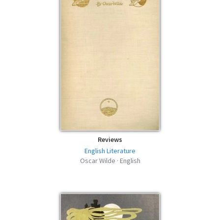
epub | 280.79 KB | 546 descargas
Vera: Or, The Nihilists - Oscar Wilde -
MOBI
mobi | 339.35 KB | 663 descargas
Vera: Or, The Nihilists - Oscar Wilde - FB2
fb2 | 426.16 KB | 743 descargas
Vera: Or, The Nihilists - Oscar Wilde -
AZW3
azw3 | 354.46 KB | 384 descargas
Reviews
English Literature
Oscar Wilde · English