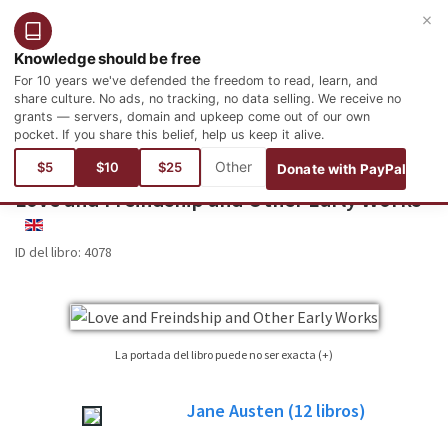
×
Entrar
Registro
Español
Knowledge should be free
For 10 years we've defended the freedom to read, learn, and
share culture. No ads, no tracking, no data selling. We receive no
grants — servers, domain and upkeep come out of our own
pocket. If you share this belief, help us keep it alive.
Está aquí:
Idiomas
Inglés
Literature
English Literature
$5
$10
$25
Donate with PayPal
Love and Freindship and Other Early Works
ENGLISH
ID del libro:
4078
La portada del libro puede no ser exacta (+)
No siempre es posible encontrar la portada correspondiente al libro cuya
Jane Austen
(12
libros)
edición está publicada. Por favor, considere esta imagen tan sólo como una
imagen de referencia, no necesariamente será la portada exacta utilizada en