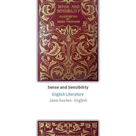
epub | 1.27 MB | 1177 descargas
Love and Freindship and Other Early
Works - Jane Austen - MOBI
mobi | 1.34 MB | 655 descargas
Love and Freindship and Other Early
Works - Jane Austen - FB2
fb2 | 1.81 MB | 650 descargas
Love and Freindship and Other Early
Works - Jane Austen - AZW3
azw3 | 1.35 MB | 583 descargas
Sense and Sensibility
English Literature
Jane Austen · English