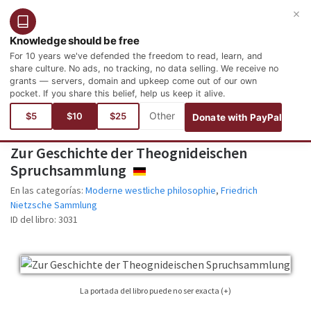
×
Entrar
Registro
Español
Knowledge should be free
For 10 years we've defended the freedom to read, learn, and
share culture. No ads, no tracking, no data selling. We receive no
grants — servers, domain and upkeep come out of our own
pocket. If you share this belief, help us keep it alive.
Está aquí:
Idiomas
Alemán
Philosophie und Psychologie
Moderne westliche philosophie
$5
$10
$25
Donate with PayPal
Zur Geschichte der Theognideischen
Spruchsammlung
DEUTSCH
En las categorías:
Moderne westliche philosophie
,
Friedrich
Nietzsche Sammlung
ID del libro:
3031
La portada del libro puede no ser exacta (+)