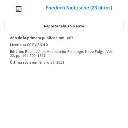
No siempre es posible encontrar la portada correspondiente al libro cuya
Friedrich Nietzsche
(83
libros)
edición está publicada. Por favor, considere esta imagen tan sólo como una
imagen de referencia, no necesariamente será la portada exacta utilizada en
la edición del libro publicada.
Reportar abuso o error
Año de la primera publicación:
1867
Licencia:
CC BY-SA 4.0
Edición:
Rheinisches Museum für Philologie Neue Folge, Vol.
22, pp. 161-200, 1867
Última revisión:
Enero 17, 2018