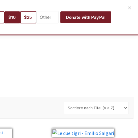
Benutzer
Anmelden
Deutsch
×
5
$10
$25
Donate with PayPal
en
Kategorien
Sprachen
Suche
Meine Bücher