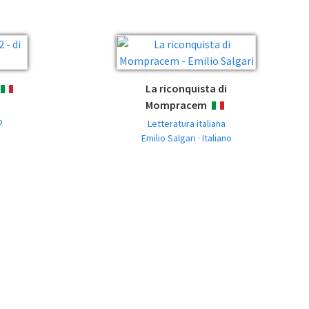
La riconquista di
ITALIANO
Mompracem
ITALIANO
o
Letteratura italiana
Emilio Salgari · Italiano