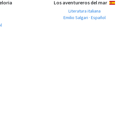
eloria
Los aventureros del mar
ESPAÑOL
Literatura italiana
Emilio Salgari · Español
ol