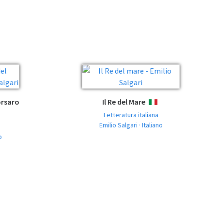
orsaro
Il Re del Mare
ITALIANO
Letteratura italiana
O
Emilio Salgari · Italiano
o