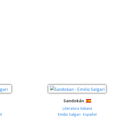
Sandokán
OL
ESPAÑOL
Literatura italiana
ol
Emilio Salgari · Español