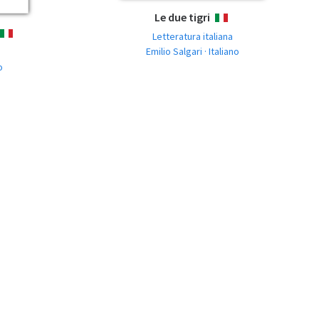
Le due tigri
ITALIANO
ITALIANO
Letteratura italiana
Emilio Salgari · Italiano
o