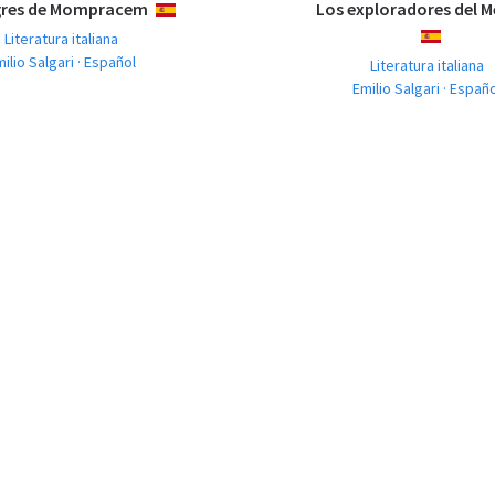
gres de Mompracem
Los exploradores del M
ESPAÑOL
Literatura italiana
ESPAÑOL
ilio Salgari · Español
Literatura italiana
Emilio Salgari · Españ