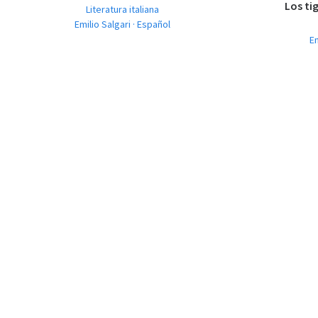
Los ti
Literatura italiana
Emilio Salgari · Español
Em