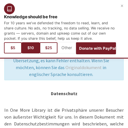
×
Benutzer
Anmelden
Deutsch
Knowledge should be free
For 10 years we've defended the freedom to read, learn, and
share culture. No ads, no tracking, no data selling. We receive no
grants — servers, domain and upkeep come out of our own
pocket. If you share this belief, help us keep it alive.
$5
$10
$25
Donate with PayPal
×
Dieses Dokument ist eine automatische
Übersetzung, es kann Fehler enthalten. Wenn Sie
möchten, können Sie das
Originaldokument
in
englischer Sprache konsultieren.
Datenschutz
In One More Library ist die Privatsphäre unserer Besucher
von äußerster Wichtigkeit für uns. In diesem Dokument mit
den Datenschutzbestimmungen wird beschrieben, welche