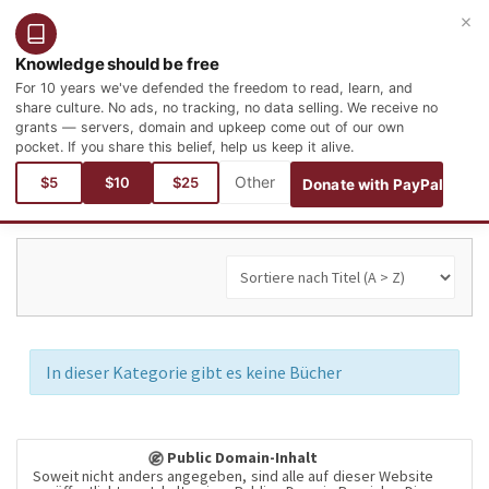
×
Benutzer
Anmelden
Deutsch
Knowledge should be free
For 10 years we've defended the freedom to read, learn, and
share culture. No ads, no tracking, no data selling. We receive no
grants — servers, domain and upkeep come out of our own
pocket. If you share this belief, help us keep it alive.
Aktuelle Seite:
Sprachen
Russisch
$5
$10
$25
Donate with PayPal
In dieser Kategorie gibt es keine Bücher
Public Domain-Inhalt
Soweit nicht anders angegeben, sind alle auf dieser Website