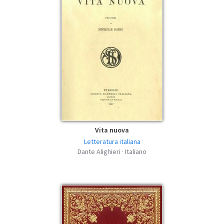
La divina commedia - Dante Alighieri -
MOBI
mobi | 442.46 KB | 1480 hits
La divina commedia - Dante Alighieri - FB2
fb2 | 857.31 KB | 829 hits
La divina commedia - Dante Alighieri -
AZW3
azw3 | 514.97 KB | 1183 hits
Vita nuova
Letteratura italiana
Dante Alighieri · Italiano