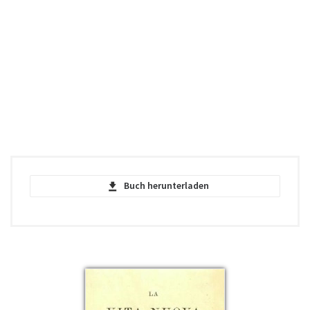
Buch herunterladen
La divina commedia - Dante Alighieri -
PDF
pdf | 1003.62 KB | 15999 hits
La divina commedia - Dante Alighieri -
EPUB
epub | 260.11 KB | 3608 hits