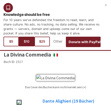
×
Benutzer
Anmelden
Deutsch
Knowledge should be free
For 10 years we've defended the freedom to read, learn, and
share culture. No ads, no tracking, no data selling. We receive no
grants — servers, domain and upkeep come out of our own
pocket. If you share this belief, help us keep it alive.
Aktuelle Seite:
Sprachen
Italienisch
Letteratura
Letteratura italiana
$5
$10
$25
Donate with PayPal
La Divina Commedia
ITALIANO
Buch ID:
1517
Das Cover des Buches kann nicht korrekt sein (+)
Es ist nicht immer möglich, das Buch-Cover für das Buch, deren Ausgabe zu
Dante Alighieri
(19
Bücher)
finden ist, veröffentlicht. Bitte beachten Sie dies nur als Referenzbild , nicht
immer genau das Buch-Cover in der veröffentlichten Ausgabe des Buchs