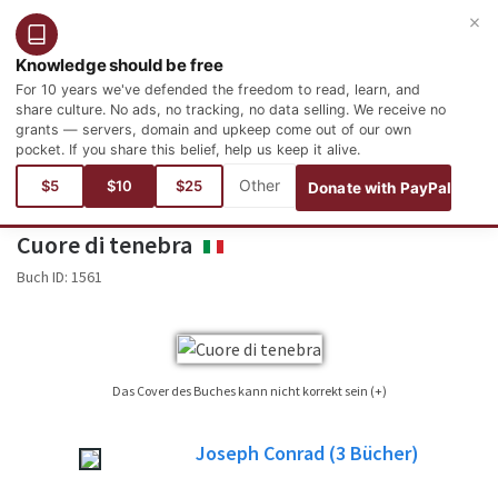
×
Benutzer
Anmelden
Deutsch
Knowledge should be free
For 10 years we've defended the freedom to read, learn, and
share culture. No ads, no tracking, no data selling. We receive no
grants — servers, domain and upkeep come out of our own
pocket. If you share this belief, help us keep it alive.
Aktuelle Seite:
Sprachen
Italienisch
Letteratura
Letteratura inglese
$5
$10
$25
Donate with PayPal
Cuore di tenebra
ITALIANO
Buch ID:
1561
Das Cover des Buches kann nicht korrekt sein (+)
Es ist nicht immer möglich, das Buch-Cover für das Buch, deren Ausgabe zu
Joseph Conrad
(3
Bücher)
finden ist, veröffentlicht. Bitte beachten Sie dies nur als Referenzbild , nicht
immer genau das Buch-Cover in der veröffentlichten Ausgabe des Buchs