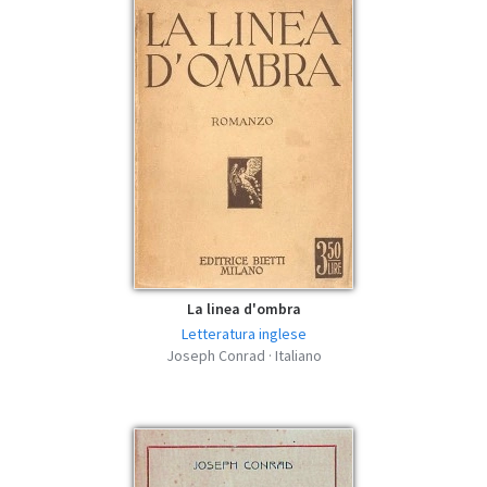
Cuore di tenebra - Joseph Conrad - MOBI
mobi | 153.34 KB | 993 hits
Cuore di tenebra - Joseph Conrad - FB2
fb2 | 249.22 KB | 567 hits
Cuore di tenebra - Joseph Conrad - AZW3
azw3 | 171.92 KB | 835 hits
La linea d'ombra
Letteratura inglese
Joseph Conrad · Italiano