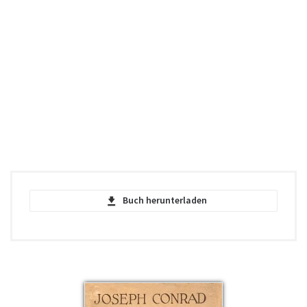
Buch herunterladen
Cuore di tenebra - Joseph Conrad - PDF
pdf | 459.69 KB | 59179 hits
Cuore di tenebra - Joseph Conrad - EPUB
epub | 102.4 KB | 2410 hits