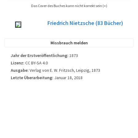
Das Cover des Buches kann nicht korrekt sein (+)
Es ist nicht immer möglich, das Buch-Cover für das Buch, deren Ausgabe zu
Friedrich Nietzsche
(83
Bücher)
finden ist, veröffentlicht. Bitte beachten Sie dies nur als Referenzbild , nicht
immer genau das Buch-Cover in der veröffentlichten Ausgabe des Buchs
verwendet.
Missbrauch melden
Jahr der Erstveröffentlichung:
1873
Lizenz:
CC BY-SA 4.0
Ausgabe:
Verlag von E. W. Fritzsch, Leipzig, 1873
Letzte Überarbeitung:
Januar 18, 2018