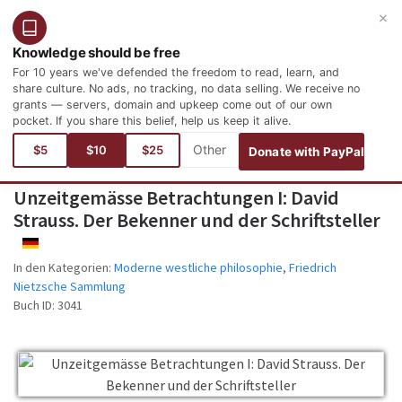
×
Benutzer
Anmelden
Deutsch
Knowledge should be free
For 10 years we've defended the freedom to read, learn, and
share culture. No ads, no tracking, no data selling. We receive no
grants — servers, domain and upkeep come out of our own
pocket. If you share this belief, help us keep it alive.
Aktuelle Seite:
Bücher
Philosophie und Psychologie
Moderne westliche philosophie
$5
$10
$25
Donate with PayPal
Unzeitgemässe Betrachtungen I: David
Strauss. Der Bekenner und der Schriftsteller
DEUTSCH
In den Kategorien:
Moderne westliche philosophie
,
Friedrich
Nietzsche Sammlung
Buch ID:
3041