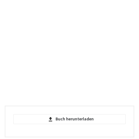
Buch herunterladen
Unzeitgemässe Betrachtungen - Erstes