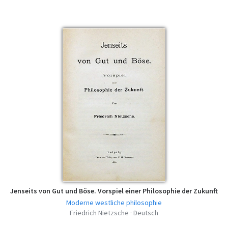
Stück - Friedrich Nietzsche - PDF
pdf | 267.7 KB | 729 hits
Unzeitgemässe Betrachtungen - Erstes
Stück - Friedrich Nietzsche - EPUB
epub | 65.91 KB | 520 hits
Unzeitgemässe Betrachtungen - Erstes
Stück - Friedrich Nietzsche - MOBI
mobi | 107.27 KB | 508 hits
Unzeitgemässe Betrachtungen - Erstes
Stück - Friedrich Nietzsche - FB2
fb2 | 168.82 KB | 531 hits
Unzeitgemässe Betrachtungen - Erstes
Stück - Friedrich Nietzsche - AZW3
azw3 | 111.52 KB | 483 hits
Jenseits von Gut und Böse. Vorspiel einer Philosophie der Zukunft
Moderne westliche philosophie
Friedrich Nietzsche · Deutsch