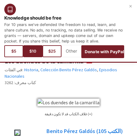
×
التسجيل
تسجيل الدخول
العربية
Knowledge should be free
For 10 years we've defended the freedom to read, learn, and
share culture. No ads, no tracking, no data selling. We receive no
grants — servers, domain and upkeep come out of our own
pocket. If you share this belief, help us keep it alive.
أنت هنا:
اللغات
الأسبانية
Historia y Geografía
Historia
$5
$10
$25
Donate with PayPal
Los duendes de la camarilla
ESPAÑOL
في الفئات:
Historia
,
Colección Benito Pérez Galdós
,
Episodios
Nacionales
3262
كتاب معرف:
غلاف الكتاب قد لا تكون دقيقة (+)
وليس من الممكن دائما العثور على غلاف الكتاب للكتاب الذي نشرت طبعة. يرجى
Benito Pérez Galdós
(105
الكتب)
النظر في هذا فقط كصورة مرجعية، وليس دائما بالضبط غلاف الكتاب المستخدمة في