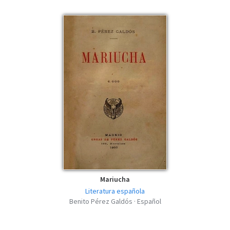
Benito Pérez Galdós - Los duendes de la
camarilla - EPUB
epub | 542.33 KB | 1213 hits
Benito Pérez Galdós - Los duendes de la
camarilla - MOBI
mobi | 337.8 KB | 648 hits
Benito Pérez Galdós - Los duendes de la
camarilla - FB2
fb2 | 463.87 KB | 689 hits
Benito Pérez Galdós - Los duendes de la
camarilla - AZW3
azw3 | 653.58 KB | 501 hits
Mariucha
Literatura española
Benito Pérez Galdós · Español