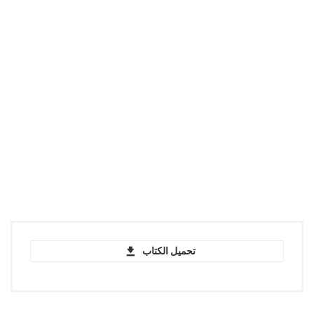
تحميل الكتاب
Benito Pérez Galdós - Los duendes de la
camarilla - PDF
pdf | 668.4 KB | 1136 hits