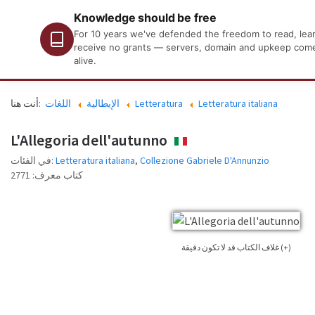
Knowledge should be free
For 10 years we've defended the freedom to read, learn
receive no grants — servers, domain and upkeep come o
alive.
أنت هنا:
اللغات
الإيطالية
Letteratura
Letteratura italiana
L'Allegoria dell'autunno
ITALIANO
في الفئات:
Letteratura italiana
,
Collezione Gabriele D'Annunzio
2771
كتاب معرف:
غلاف الكتاب قد لا تكون دقيقة (+)
الكتاب للكتاب الذي نشرت طبعة. يرجى النظر في هذا فقط كصورة مرجعية، وليس دائما
بالضبط غلاف الكتاب المستخدمة في الطبعة التي نشرت الكتاب.