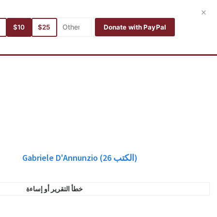
التسجيل
تسجيل الدخول
العربية
×
5
$10
$25
Donate with PayPal
كتبي المفضلة
بحث
اللغات
فئات
المؤلفون
ا
Gabriele D'Annunzio
(26
الكتب)
خطأ التقرير أو إساءة