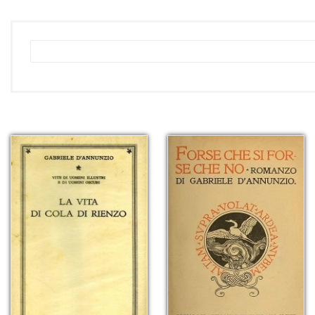
L'Allegoria dell'autunno - Gab
pdf | 295.43 KB | 1322 hits
L'Allegoria dell'autunno - Gab
epub | 97.99 KB | 531 hits
L'Allegoria dell'autunno - Gab
mobi | 122.02 KB | 473 hits
L'Allegoria dell'autunno - Gabr
fb2 | 139 KB | 797 hits
L'Allegoria dell'autunno - Gab