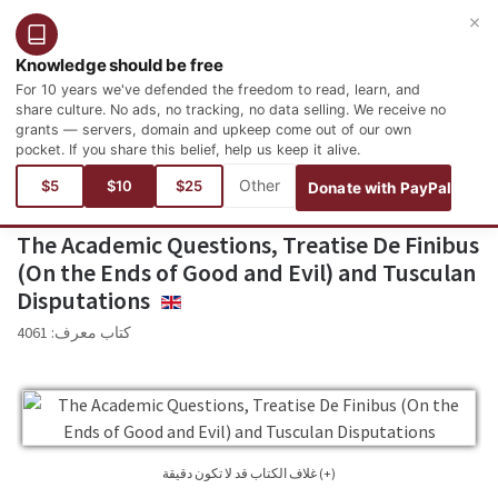
×
التسجيل
تسجيل الدخول
العربية
Knowledge should be free
For 10 years we've defended the freedom to read, learn, and
share culture. No ads, no tracking, no data selling. We receive no
grants — servers, domain and upkeep come out of our own
pocket. If you share this belief, help us keep it alive.
أنت هنا:
اللغات
الإنجليزية
Philosophy and Psychology
Ancient Rome Philosophy
$5
$10
$25
Donate with PayPal
The Academic Questions, Treatise De Finibus
(On the Ends of Good and Evil) and Tusculan
Disputations
ENGLISH
4061
كتاب معرف:
غلاف الكتاب قد لا تكون دقيقة (+)