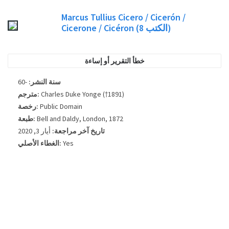
وليس من الممكن دائما العثور على غلاف الكتاب للكتاب الذي نشرت طبعة. يرجى
Marcus Tullius Cicero / Cicerón /
النظر في هذا فقط كصورة مرجعية، وليس دائما بالضبط غلاف الكتاب المستخدمة في
Cicerone / Cicéron
(8
الكتب)
الطبعة التي نشرت الكتاب.
خطأ التقرير أو إساءة
-60
سنة النشر:
مترجم:
Charles Duke Yonge (†1891)
رخصة:
Public Domain
طبعة:
Bell and Daldy, London, 1872
تاريخ آخر مراجعة:
أيار 3, 2020
الغطاء الأصلي:
Yes