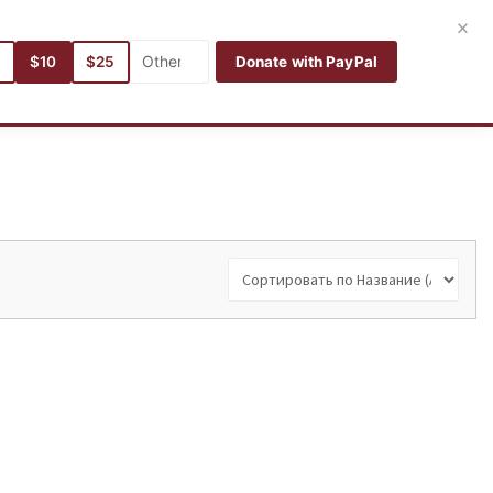
Войти
Зарегистрироваться
Русский
×
5
$10
$25
Donate with PayPal
Aвторы
Категории
языки
Поиск
Мои книги