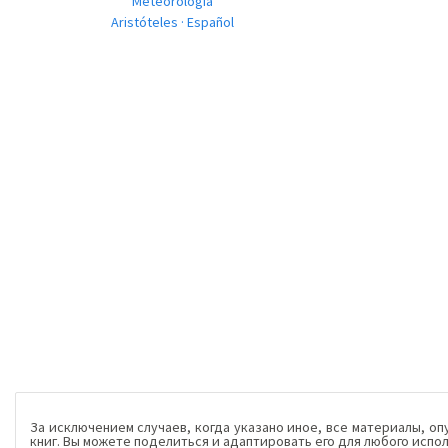
Meteorología
Aristóteles · Español
За исключением случаев, когда указано иное, все материалы, о
книг. Вы можете поделиться и адаптировать его для любого испо