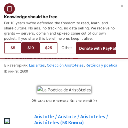
×
Войти
Зарегистрироваться
Русский
Knowledge should be free
For 10 years we've defended the freedom to read, learn, and
share culture. No ads, no tracking, no data selling. We receive no
grants — servers, domain and upkeep come out of our own
pocket. If you share this belief, help us keep it alive.
Вы здесь:
языки
Испанский
Letras
Las artes
$5
$10
$25
Donate with PayPal
La Poética de Aristóteles
ESPAÑOL
В категориях:
Las artes
,
Colección Aristóteles
,
Retórica y poética
ID книги:
2608
Обложка книги не может быть неточной (+)
Это не всегда можно найти обложку книги для книги, чье издание
Aristotle / Aristote / Aristoteles /
публикуется. Пожалуйста, учитывайте это только в качестве опорного
Aristóteles
(58
Книги)
изображения, не всегда точно обложка книги, используемой в