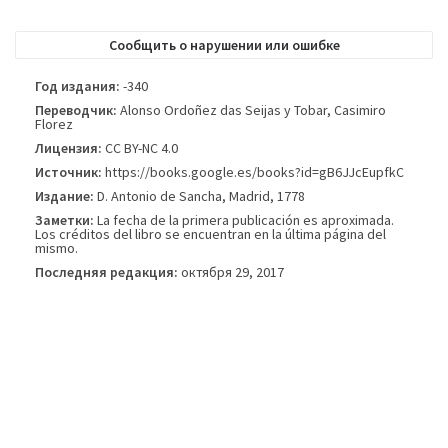
опубликованном издании книги.
Сообщить о нарушении или ошибке
Год издания:
-340
Переводчик:
Alonso Ordoñez das Seijas y Tobar, Casimiro
Florez
Лицензия:
CC BY-NC 4.0
Источник:
https://books.google.es/books?id=gB6JJcEupfkC
Издание:
D. Antonio de Sancha, Madrid, 1778
Заметки:
La fecha de la primera publicación es aproximada.
Los créditos del libro se encuentran en la última página del
mismo.
Последняя редакция:
октября 29, 2017