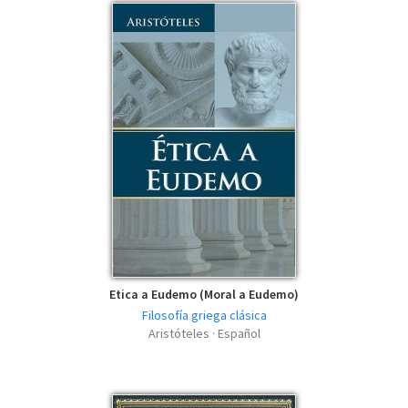
Etica a Eudemo (Moral a Eudemo)
Filosofía griega clásica
Aristóteles · Español