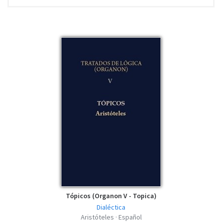
La Poética de Aristóteles - FACSIMIL - PDF
pdf | 12.69 MB | 2958 hits
Tópicos (Organon V - Topica)
Dialéctica
Aristóteles · Español