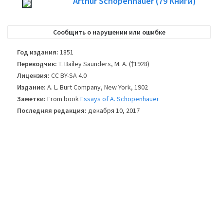
Arthur Schopenhauer
(79
Книги)
публикуется. Пожалуйста, учитывайте это только в качестве опорного
изображения, не всегда точно обложка книги, используемой в
опубликованном издании книги.
Сообщить о нарушении или ошибке
Год издания:
1851
Переводчик:
T. Bailey Saunders, M. A. (†1928)
Лицензия:
CC BY-SA 4.0
Издание:
A. L. Burt Company, New York, 1902
Заметки:
From book
Essays of A. Schopenhauer
Последняя редакция:
декабря 10, 2017