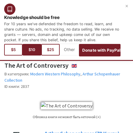
×
Войти
Зарегистрироваться
Русский
Knowledge should be free
For 10 years we've defended the freedom to read, learn, and
share culture. No ads, no tracking, no data selling. We receive no
grants — servers, domain and upkeep come out of our own
pocket. If you share this belief, help us keep it alive.
Вы здесь:
языки
Английский
Philosophy and Psychology
Modern Western Philosophy
$5
$10
$25
Donate with PayPal
The Art of Controversy
ENGLISH
В категориях:
Modern Western Philosophy
,
Arthur Schopenhauer
Collection
ID книги:
2837
Обложка книги не может быть неточной (+)
Это не всегда можно найти обложку книги для книги, чье издание