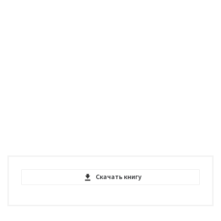
Скачать книгу
The Art of Controversy - Arthur
Schopenhauer - PDF
pdf | 229.32 KB | 3158 hits