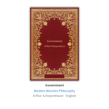
The Art of Controversy - Arthur
Schopenhauer - EPUB
epub | 47.38 KB | 920 hits
The Art of Controversy - Arthur
Schopenhauer - MOBI
mobi | 73.46 KB | 646 hits
The Art of Controversy - Arthur
Schopenhauer - FB2
fb2 | 113.68 KB | 934 hits
The Art of Controversy - Arthur
Schopenhauer - AZW3
azw3 | 79.32 KB | 727 hits
Government
Modern Western Philosophy
Arthur Schopenhauer · English