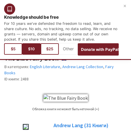
×
Войти
Зарегистрироваться
Русский
Knowledge should be free
For 10 years we've defended the freedom to read, learn, and
share culture. No ads, no tracking, no data selling. We receive no
grants — servers, domain and upkeep come out of our own
pocket. If you share this belief, help us keep it alive.
Вы здесь:
языки
Английский
Literature
English Literature
$5
$10
$25
Donate with PayPal
The Blue Fairy Book
ENGLISH
В категориях:
English Literature
,
Andrew Lang Collection
,
Fairy
Books
ID книги:
2488
Обложка книги не может быть неточной (+)
Это не всегда можно найти обложку книги для книги, чье издание
Andrew Lang
(31
Книги)
публикуется. Пожалуйста, учитывайте это только в качестве опорного