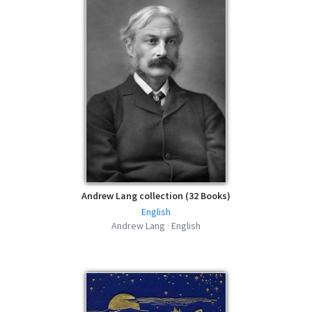
The Blue Fairy Book - Andrew Lang - MOBI
mobi | 431.91 KB | 677 hits
The Blue Fairy Book - Andrew Lang - FB2
fb2 | 744.92 KB | 558 hits
The Blue Fairy Book - Andrew Lang - AZW3
azw3 | 467.91 KB | 512 hits
Andrew Lang collection (32 Books)
English
Andrew Lang · English