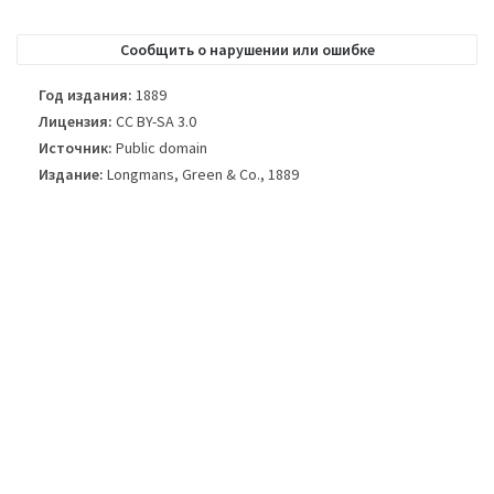
изображения, не всегда точно обложка книги, используемой в
опубликованном издании книги.
Сообщить о нарушении или ошибке
Год издания:
1889
Лицензия:
CC BY-SA 3.0
Источник:
Public domain
Издание:
Longmans, Green & Co., 1889