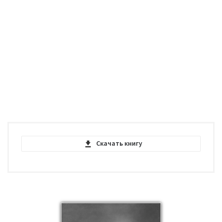
Скачать книгу
The Blue Fairy Book - Andrew Lang - PDF
pdf | 987.2 KB | 2194 hits
The Blue Fairy Book - Andrew Lang - EPUB
epub | 307.42 KB | 806 hits