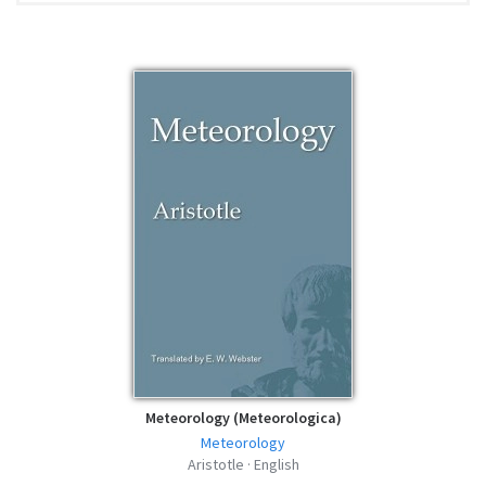
pdf | 426.25 KB | 2211 hits
Nicomachean Ethics - Aristotle - EPUB
epub | 150.36 KB | 1494 hits
Nicomachean Ethics - Aristotle - MOBI
mobi | 250.35 KB | 810 hits
Nicomachean Ethics - Aristotle - FB2
fb2 | 464.81 KB | 701 hits
Nicomachean Ethics - Aristotle - AZW3
azw3 | 260.29 KB | 972 hits
Meteorology (Meteorologica)
Meteorology
Aristotle · English