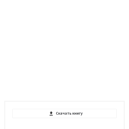
Скачать книгу
Nicomachean Ethics - Aristotle - PDF