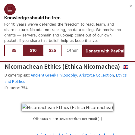
×
Войти
Зарегистрироваться
Русский
Knowledge should be free
For 10 years we've defended the freedom to read, learn, and
share culture. No ads, no tracking, no data selling. We receive no
grants — servers, domain and upkeep come out of our own
pocket. If you share this belief, help us keep it alive.
Вы здесь:
языки
Английский
Philosophy and Psychology
Ancient Greek Philosophy
$5
$10
$25
Donate with PayPal
Nicomachean Ethics (Ethica Nicomachea)
ENGLI
В категориях:
Ancient Greek Philosophy
,
Aristotle Collection
,
Ethics
and Politics
ID книги:
754
Обложка книги не может быть неточной (+)
Это не всегда можно найти обложку книги для книги, чье издание