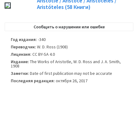
Aristotle / Aristote / Aristoteles /
публикуется. Пожалуйста, учитывайте это только в качестве опорного
Aristóteles
(58
Книги)
изображения, не всегда точно обложка книги, используемой в
опубликованном издании книги.
Сообщить о нарушении или ошибке
Год издания:
-340
Переводчик:
W. D. Ross (1908)
Лицензия:
CC BY-SA 4.0
Издание:
The Works of Aristotle, W. D. Ross and J. A. Smith,
1908
Заметки:
Date of first publication may not be accurate
Последняя редакция:
октября 26, 2017