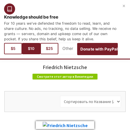
×
Войти
Зарегистрироваться
Русский
Knowledge should be free
For 10 years we've defended the freedom to read, learn, and
share culture. No ads, no tracking, no data selling. We receive no
grants — servers, domain and upkeep come out of our own
pocket. If you share this belief, help us keep it alive.
$5
$10
$25
Donate with PayPal
Friedrich Nietzsche
Смотрите этот автор в Википедии