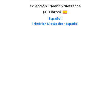
Colección Friedrich Nietzsche
(31 Libros)
ESPAÑOL
Español
Friedrich Nietzsche · Español