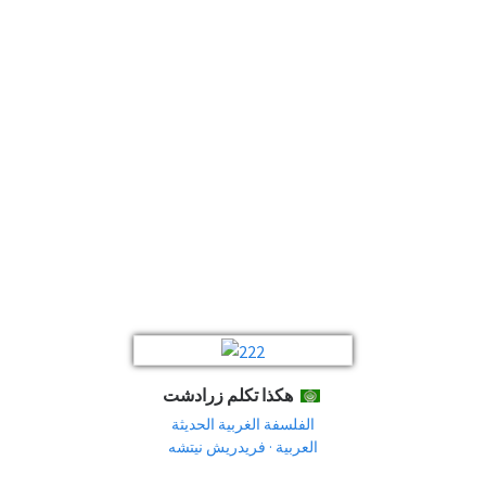
هكذا تكلم زرادشت
العربية
الفلسفة الغربية الحديثة
العربية · فريدريش نيتشه