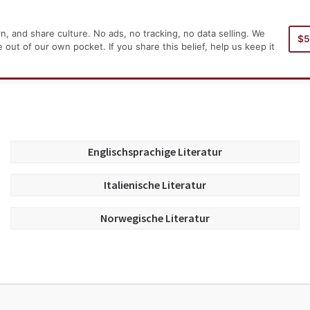
, and share culture. No ads, no tracking, no data selling. We
$
Pagina principale
ut of our own pocket. If you share this belief, help us keep it
Englischsprachige Literatur
Italienische Literatur
Norwegische Literatur