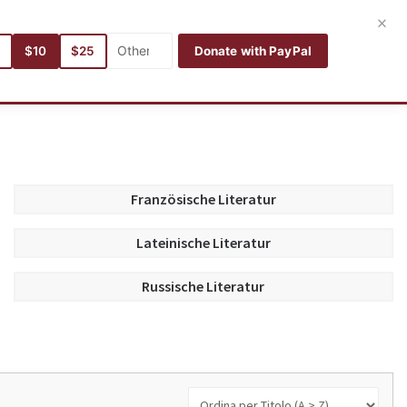
Entra
Registrati
Italiano
×
5
$10
$25
Donate with PayPal
Autori
Categorie
Lingue
Ricerca
I miei libri
Französische Literatur
Lateinische Literatur
Russische Literatur