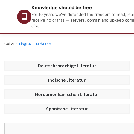
Knowledge should be free
For 10 years we've defended the freedom to read, learn
receive no grants — servers, domain and upkeep come o
alive.
Sei qui:
Lingue
Tedesco
Deutschsprachige Literatur
Indische Literatur
Nordamerikanischen Literatur
Spanische Literatur