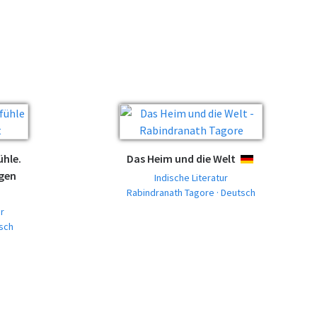
ühle.
Das Heim und die Welt
DEUTSCH
ngen
Indische Literatur
Rabindranath Tagore · Deutsch
CH
r
tsch