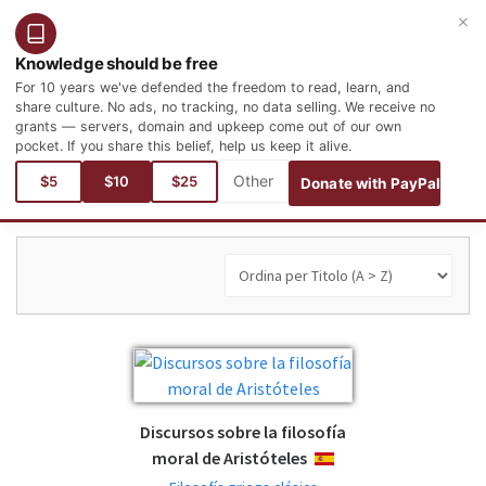
×
Entra
Registrati
Italiano
Knowledge should be free
For 10 years we've defended the freedom to read, learn, and
share culture. No ads, no tracking, no data selling. We receive no
grants — servers, domain and upkeep come out of our own
pocket. If you share this belief, help us keep it alive.
Sei qui:
Lingue
Spagnolo
Filosofía y Psicología
$5
$10
$25
Donate with PayPal
Discursos sobre la filosofía
moral de Aristóteles
ESPAÑOL