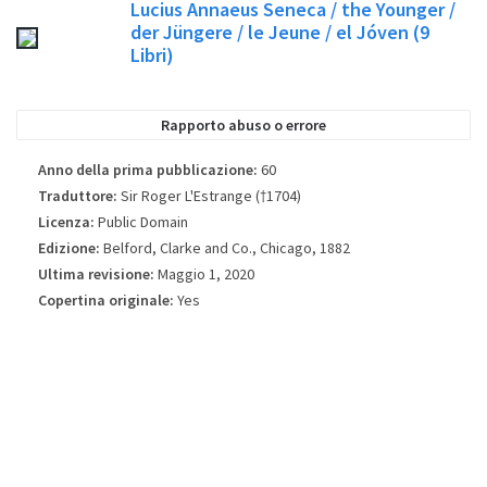
Lucius Annaeus Seneca / the Younger /
edizione. Si prega di considerare questo solo come immagine di riferimento
der Jüngere / le Jeune / el Jóven
(9
non sarà sempre la copertina esatta utilizzata nell'edizione pubblicata del
Libri)
libro.
Rapporto abuso o errore
Anno della prima pubblicazione:
60
Traduttore:
Sir Roger L'Estrange (†1704)
Licenza:
Public Domain
Edizione:
Belford, Clarke and Co., Chicago, 1882
Ultima revisione:
Maggio 1, 2020
Copertina originale:
Yes