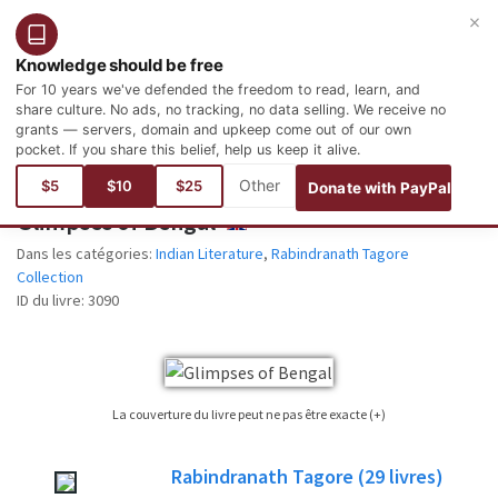
×
Connexion
Inscription
Français
Knowledge should be free
For 10 years we've defended the freedom to read, learn, and
share culture. No ads, no tracking, no data selling. We receive no
grants — servers, domain and upkeep come out of our own
pocket. If you share this belief, help us keep it alive.
Vous êtes ici :
Langues
Anglais
Literature
Indian Literature
$5
$10
$25
Donate with PayPal
Glimpses of Bengal
ENGLISH
Dans les catégories:
Indian Literature
,
Rabindranath Tagore
Collection
ID du livre:
3090
La couverture du livre peut ne pas être exacte (+)
Il est pas toujours possible de trouver une couverture pour le livre qui est publié
Rabindranath Tagore
(29
livres)
édition. S'il vous plaît considérer cela seulement comme une image de