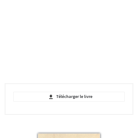
Télécharger le livre
Glimpses of Bengal - Rabindranath
Tagore - PDF
pdf | 444.36 KB | 1705 téléchargements
Glimpses of Bengal - Rabindranath