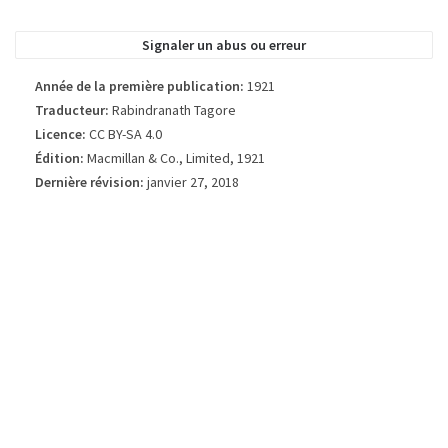
référence ne sera pas toujours le titre exact utilisé dans l'édition publiée du
livre.
Signaler un abus ou erreur
Année de la première publication:
1921
Traducteur:
Rabindranath Tagore
Licence:
CC BY-SA 4.0
Édition:
Macmillan & Co., Limited, 1921
Dernière révision:
janvier 27, 2018