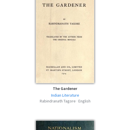
Tagore - EPUB
epub | 68.93 KB | 515 téléchargements
Glimpses of Bengal - Rabindranath
Tagore - MOBI
mobi | 119.19 KB | 500 téléchargements
Glimpses of Bengal - Rabindranath
Tagore - FB2
fb2 | 153.95 KB | 560 téléchargements
Glimpses of Bengal - Rabindranath
Tagore - AZW3
azw3 | 169.21 KB | 481 téléchargements
The Gardener
Indian Literature
Rabindranath Tagore · English