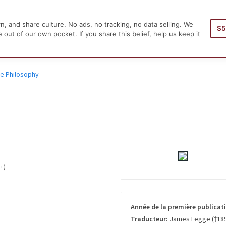
, and share culture. No ads, no tracking, no data selling. We
$
Accueil
Auteur
ut of our own pocket. If you share this belief, help us keep it
e Philosophy
(+)
édition. S'il vous plaît considérer cela
ans l'édition publiée du livre.
Année de la première publicat
Traducteur:
James Legge (†18