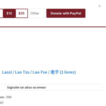
Connexion
Inscription
Français
×
5
$10
$25
Donate with PayPal
s
Catégories
Langues
Rechercher
Mes livres
Laozi / Lao Tzu / Lao-Tse / 老子
(1
livres)
Signaler un abus ou erreur
ion:
-500
97)