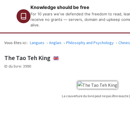
Knowledge should be free
For 10 years we've defended the freedom to read, learn
receive no grants — servers, domain and upkeep come o
alive.
Vous êtes ici :
Langues
Anglais
Philosophy and Psychology
Chines
The Tao Teh King
ENGLISH
ID du livre:
3990
La couverture du livre peut ne pas être exacte 
Il est pas toujours possible de trouver une couverture pour le livre qui est publié 
seulement comme une image de référence ne sera pas toujours le titre exact utilisé d