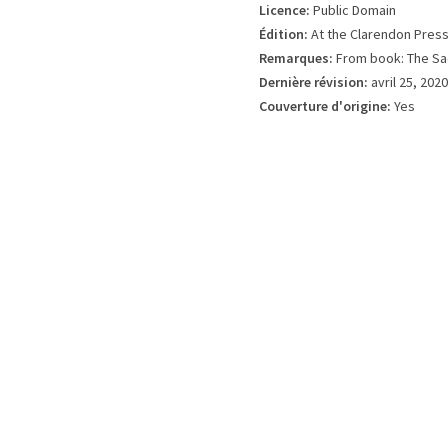
Licence:
Public Domain
Édition:
At the Clarendon Press
Remarques:
From book: The Sa
Dernière révision:
avril 25, 2020
Couverture d'origine:
Yes