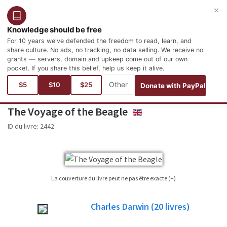
×
Connexion
Inscription
Français
Knowledge should be free
For 10 years we've defended the freedom to read, learn, and
share culture. No ads, no tracking, no data selling. We receive no
grants — servers, domain and upkeep come out of our own
pocket. If you share this belief, help us keep it alive.
Vous êtes ici :
Langues
Anglais
History and Geography
Biographies and Autobiographies
$5
$10
$25
Donate with PayPal
The Voyage of the Beagle
ENGLISH
ID du livre:
2442
La couverture du livre peut ne pas être exacte (+)
Il est pas toujours possible de trouver une couverture pour le livre qui est publié
Charles Darwin
(20
livres)
édition. S'il vous plaît considérer cela seulement comme une image de
référence ne sera pas toujours le titre exact utilisé dans l'édition publiée du