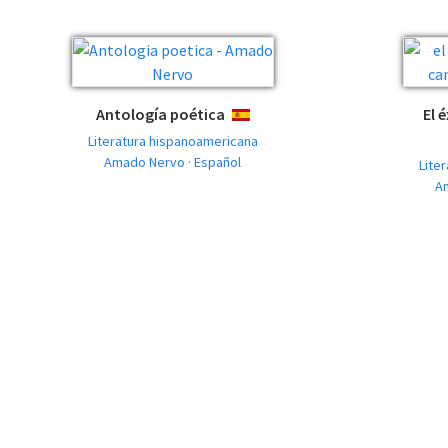
Antología poética
El 
ESPAÑOL
Literatura hispanoamericana
Amado Nervo · Español
Lite
A