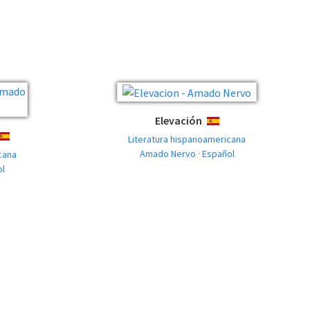
Elevación
ESPAÑOL
ESPAÑOL
Literatura hispanoamericana
Amado Nervo · Español
cana
ol