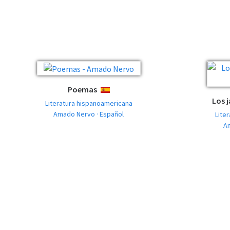
Poemas
ESPAÑOL
Los j
Literatura hispanoamericana
Amado Nervo · Español
Lite
A