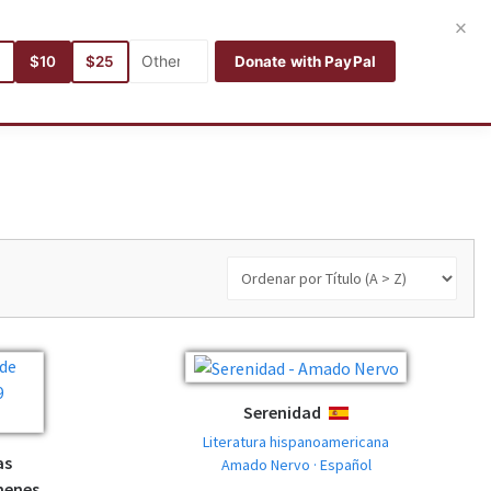
Entrar
Registro
Español
×
5
$10
$25
Donate with PayPal
Autores
Categorías
Idiomas
Buscar
Mis libros
Serenidad
ESPAÑOL
Literatura hispanoamericana
as
Amado Nervo · Español
menes