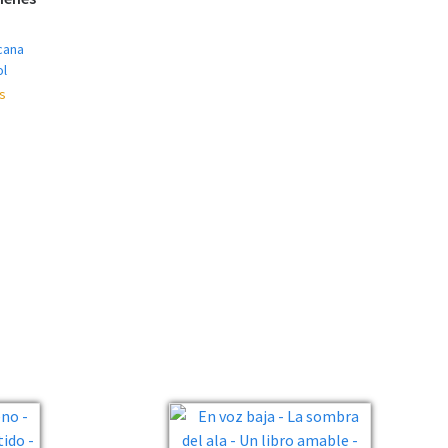
cana
ol
s