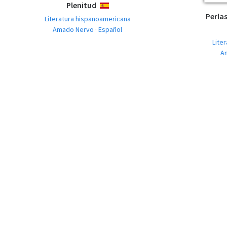
Plenitud
ESPAÑOL
Perlas
Literatura hispanoamericana
Amado Nervo · Español
Lite
A