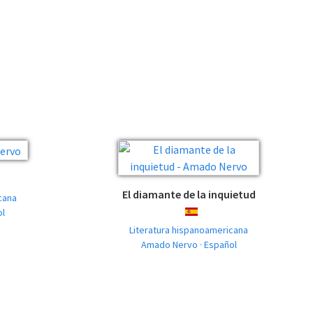
ÑOL
El diamante de la inquietud
cana
ol
ESPAÑOL
Literatura hispanoamericana
Amado Nervo · Español