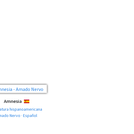
Amnesia
ESPAÑOL
ratura hispanoamericana
mado Nervo · Español