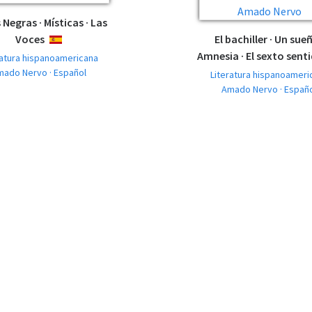
 Negras · Místicas · Las
Voces
El bachiller · Un sueñ
ESPAÑOL
Amnesia · El sexto sent
ratura hispanoamericana
mado Nervo · Español
Literatura hispanoameri
Amado Nervo · Españ