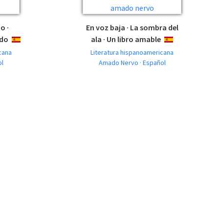
o ·
En voz baja · La sombra del
ido
ala · Un libro amable
ESPAÑOL
ESPAÑOL
cana
Literatura hispanoamericana
ol
Amado Nervo · Español