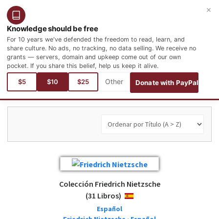
×
Entrar
Registro
Español
Knowledge should be free
For 10 years we've defended the freedom to read, learn, and
share culture. No ads, no tracking, no data selling. We receive no
grants — servers, domain and upkeep come out of our own
pocket. If you share this belief, help us keep it alive.
Está aquí:
$5
$10
$25
Donate with PayPal
Colección Friedrich Nietzsche
(31 Libros)
ESPAÑOL
Español