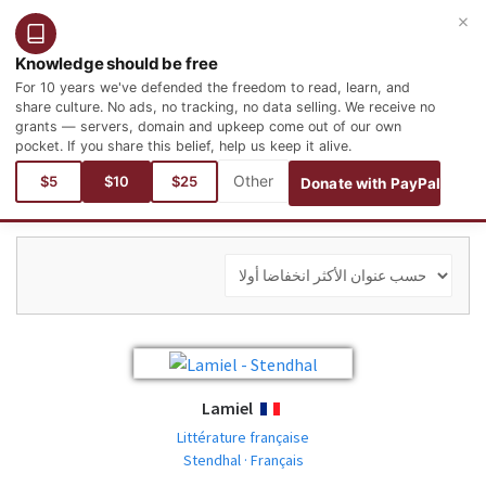
×
التسجيل
تسجيل الدخول
العربية
Knowledge should be free
For 10 years we've defended the freedom to read, learn, and
share culture. No ads, no tracking, no data selling. We receive no
grants — servers, domain and upkeep come out of our own
pocket. If you share this belief, help us keep it alive.
أنت هنا:
$5
$10
$25
Donate with PayPal
Lamiel
FRANÇAIS
Littérature française
Stendhal · Français